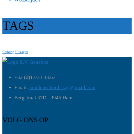
TAGS
Clubdag
Uitslagen
+32 (0)13/33.33.63
Email:
hondenschool.kvg@gmail.com
Bergstraat 37D - 3945 Ham
VOLG ONS OP