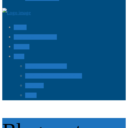
Hondenschool
K.V.Genebos
Media
Belgian Winner 2025
Contact
Meer
Doggydo-wandeling
Kalender 2024 KV Genebos
Sponsors
Links