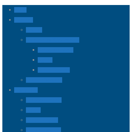
Home
Over ons
Bestuur
Instructeurs K.V.Genebos
Gehoorzaamheid
Agility
Nadac Hoopers
Enkele afspraken
Disciplines
Gehoorzaamheid
Agility
Nadac Hoopers
Wedstrijdspelers